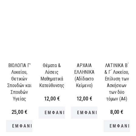
ΒΙΟΛΟΓΙΑ Γ’
Θέματα &
ΑΡΧΑΙΑ
ΛΑΤΙΝΙΚΑ B ́
Λυκείου,
Λύσεις
ΕΛΛΗΝΙΚΑ
& Γ ́ Λυκείου,
Θετικών
Μαθηματικά
(Αδίδακτο
Επίλυση των
Σπουδών και
Κατεύθυνσης
Κείμενο)
Ασκήσεων
Σπουδών
των δύο
12,00
€
12,00
€
Υγείας
τόμων (Α4)
25,00
€
8,00
€
ΕΜΦΑΝΙΣΗ ΠΡΟΪΟΝΤΟΣ
ΕΜΦΑΝΙΣΗ ΠΡΟΪΟΝΤΟ
ΕΜΦΑΝΙΣΗ ΠΡΟΪΟΝΤΟΣ
ΕΜΦΑΝΙΣ