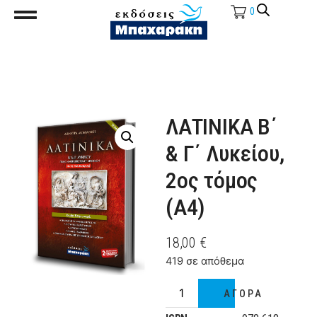
0
ΛΑΤΙΝΙΚΑ B΄
& Γ΄ Λυκείου,
2ος τόμος
(Α4)
18,00
€
419 σε απόθεμα
ΑΓΟΡΑ